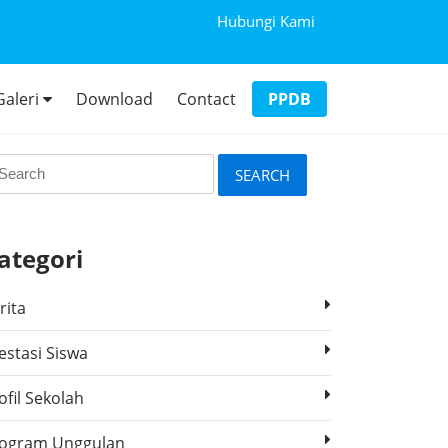
Hubungi Kami
Galeri
Download
Contact
PPDB
SEARCH
ategori
rita
estasi Siswa
ofil Sekolah
ogram Unggulan