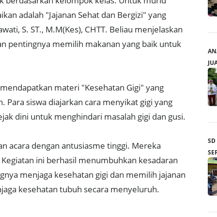
ok berdasarkan kelompok kelas. Untuk murid
aikan adalah "Jajanan Sehat dan Bergizi" yang
wati, S. ST., M.M(Kes), CHTT. Beliau menjelaskan
an pentingnya memilih makanan yang baik untuk
AN
JU
 6 mendapatkan materi "Kesehatan Gigi" yang
h. Para siswa diajarkan cara menyikat gigi yang
jak dini untuk menghindari masalah gigi dan gusi.
SD
ian acara dengan antusiasme tinggi. Mereka
SE
si. Kegiatan ini berhasil menumbuhkan kesadaran
ngnya menjaga kesehatan gigi dan memilih jajanan
njaga kesehatan tubuh secara menyeluruh.