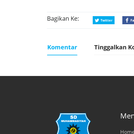
Bagikan Ke:
Twitter
F
Komentar
Tinggalkan 
Men
Hom