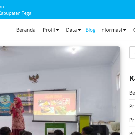
om
Kabupaten Tegal
Beranda
Profil
Data
Blog
Informasi
K
Be
Pr
Pr
Pr