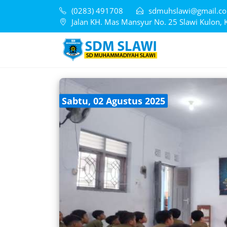
(0283) 491708
sdmuhslawi@gmail.c
Jalan KH. Mas Mansyur No. 25 Slawi Kulon, 
Sabtu, 02 Agustus 2025