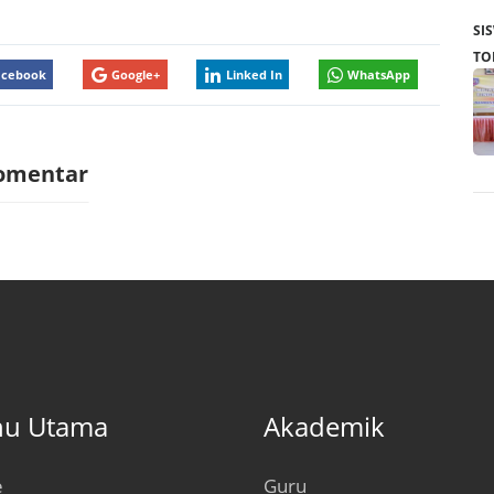
SI
TO
acebook
Google+
Linked In
WhatsApp
Komentar
u Utama
Akademik
e
Guru