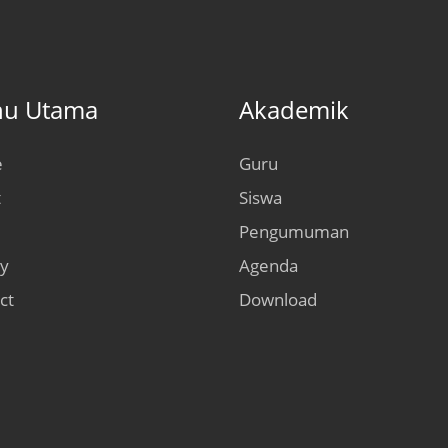
u Utama
Akademik
e
Guru
t
Siswa
Pengumuman
ry
Agenda
ct
Download