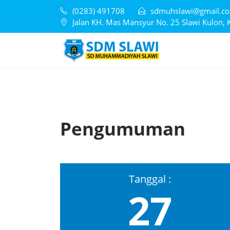
(0283) 491708
sdmuhslawi@gmail.c
Jalan KH. Mas Mansyur No. 25 Slawi Kulon, 
Pengumuman
Tanggal :
27